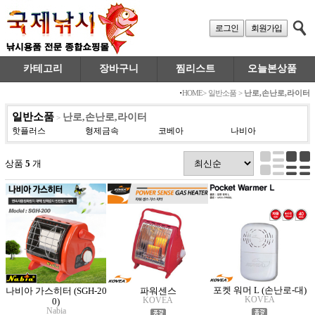
로그인
회원가입
카테고리
장바구니
찜리스트
오늘본상품
·
HOME
>
일반소품
>
난로,손난로,라이터
일반소품
난로,손난로,라이터
>
핫플러스
형제금속
코베아
나비아
상품
5
개
포켓 워머 L (손난로-대)
나비아 가스히터 (SGH-20
파워센스
KOVEA
KOVEA
0)
Nabia