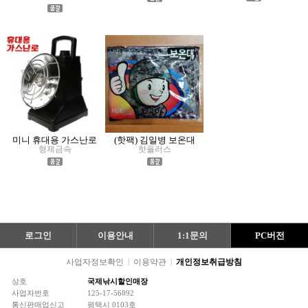
미니 휴대용 가스난로
(핫팩) 김일병 보온대
형제금속
핫플러스
로그인
이용안내
1:1문의
PC버전
사업자정보확인
|
이용약관
|
개인정보취급방침
상호
국제낚시할인매장
사업자번호
125-17-56892
통신판매업신고
평택시 0103호