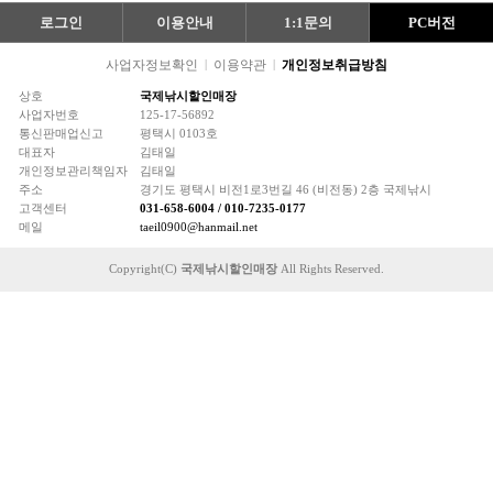
로그인
이용안내
1:1문의
PC버전
사업자정보확인
|
이용약관
|
개인정보취급방침
상호
국제낚시할인매장
사업자번호
125-17-56892
통신판매업신고
평택시 0103호
대표자
김태일
개인정보관리책임자
김태일
주소
경기도 평택시 비전1로3번길 46 (비전동) 2층 국제낚시
고객센터
031-658-6004 / 010-7235-0177
메일
taeil0900@hanmail.net
Copyright(C)
국제낚시할인매장
All Rights Reserved.