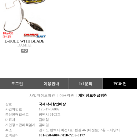
D-HOLD WITH BLADE
DAMIKI
로그인
이용안내
1:1문의
PC버전
사업자정보확인
|
이용약관
|
개인정보취급방침
상호
국제낚시할인매장
사업자번호
125-17-56892
통신판매업신고
평택시 0103호
대표자
김태일
개인정보관리책임자
김태일
주소
경기도 평택시 비전1로3번길 46 (비전동) 2층 국제낚시
고객센터
031-658-6004 / 010-7235-0177