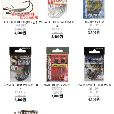
DECIBO VJ-36
D-HOLD HOOK(B타입)
W-SWITCHER WORM 10
DECOY
DAMIKI
4
4,000원
5,000원
DECOY
3,500원
4,500원
6,000원
5,400원
BACK SWITCHER WOR
S-SWITCHER WORM 10
NAIL BOMB VJ-71
DECOY
M 103
2
DECOY
DECOY
4,200원
3,800원
5,000원
6,000원
4,500원
5,400원