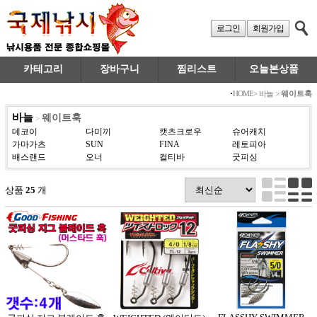
로그인
회원가입
카테고리
장바구니
찜리스트
오늘본상품
·
HOME
>
바늘
>
웨이트훅
바늘
웨이트훅
>
데코이
다미끼
캣츠크로우
슈어캐치
가마가츠
SUN
FINA
레토피아
배스랜드
오너
컬티바
굿피싱
상품
25
개