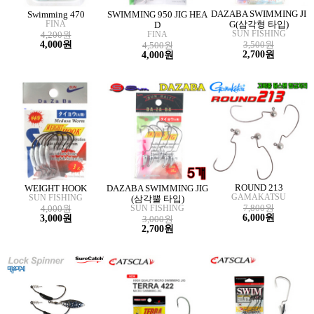
DAZABA SWIMMING JI
Swimming 470
SWIMMING 950 JIG HEA
FINA
G(삼각형 타입)
D
SUN FISHING
4,200원
FINA
4,000원
3,500원
4,500원
2,700원
4,000원
ROUND 213
WEIGHT HOOK
DAZABA SWIMMING JIG
GAMAKATSU
SUN FISHING
(삼각뿔 타입)
7,800원
4,000원
SUN FISHING
6,000원
3,000원
3,000원
2,700원