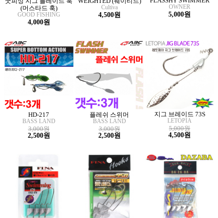
FLASSHY SWIMMER
굿피싱 지그 블레이드 훅
WEIGHTED (웨이티드)
OWNER
Cultiva
(머스타드 훅)
5,000원
GOOD FISHING
4,500원
4,000원
지그 브레이드 73S
HD-217
플레쉬 스위머
LETOPIA
BASS LAND
BASS LAND
5,000원
3,000원
3,000원
4,500원
2,500원
2,500원