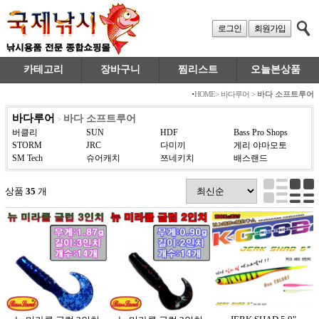
로그인
회원가입
카테고리
장바구니
찜리스트
오늘본상품
·
HOME
>
바다루어
>
바다 소프트루어
바다루어
바다 소프트루어
>
버클리
SUN
HDF
Bass Pro Shops
STORM
JRC
다미끼
게리 야마모토
SM Tech
슈어캐치
쯔네키치
배스랜드
상품
35
개