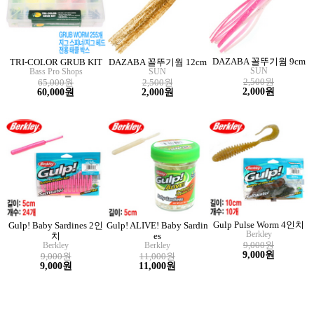
DAZABA 꼴뚜기웜 9cm
TRI-COLOR GRUB KIT
DAZABA 꼴뚜기웜 12cm
SUN
Bass Pro Shops
SUN
2,500원
65,000원
2,500원
2,000원
60,000원
2,000원
Gulp Pulse Worm 4인치
Gulp! Baby Sardines 2인
Gulp! ALIVE! Baby Sardin
Berkley
치
es
9,000원
Berkley
Berkley
9,000원
9,000원
11,000원
9,000원
11,000원