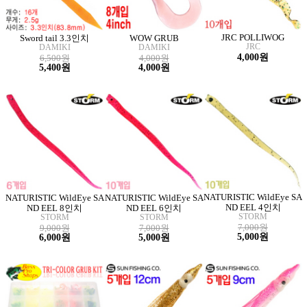
JRC POLLIWOG
Sword tail 3.3인치
WOW GRUB
JRC
DAMIKI
DAMIKI
4,000원
6,500원
4,000원
5,400원
4,000원
NATURISTIC WildEye SA
NATURISTIC WildEye SA
NATURISTIC WildEye SA
ND EEL 4인치
ND EEL 8인치
ND EEL 6인치
STORM
STORM
STORM
7,000원
9,000원
7,000원
5,000원
6,000원
5,000원