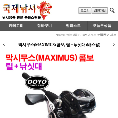
로그인
회원가입
카테고리
장바구니
찜리스트
오늘본상품
·
HOME
>
세트상품
>
민물루어 세트
>
민물루어 세트
<
막시무스(MAXIMUS) 콤보, 릴 + 낚싯대 (배스용)
>