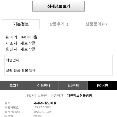
상세정보 보기
기본정보
상품후기 ()
상품문의 (0)
판매가
168,000원
제조사
세트상품
원산지
세트상품
배송안내
교환/반품/환불 안내
로그인
이용안내
1:1문의
PC버전
사업자정보확인
|
이용약관
|
개인정보취급방침
상호
국제낚시할인매장
사업자번호
125-17-56892
통신판매업신고
평택시 0103호
대표자
김태일