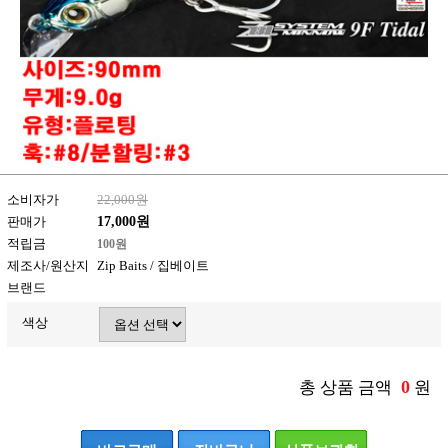
소비자가
22,000원
판매가
17,000원
적립금
100원
제조사/원산지
Zip Baits / 집베이트
브랜드
색상
0
총 상품 금액
원