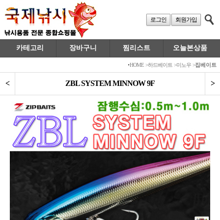
로그인
회원가입
카테고리
장바구니
찜리스트
오늘본상품
·
HOME
>
하드베이트
>
미노우
>
집베이트
<
ZBL SYSTEM MINNOW 9F
>